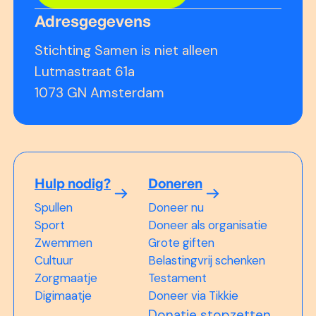
Adresgegevens
Stichting Samen is niet alleen
Lutmastraat 61a
1073 GN Amsterdam
Hulp nodig?
Doneren
Spullen
Doneer nu
Sport
Doneer als organisatie
Zwemmen
Grote giften
Cultuur
Belastingvrij schenken
Zorgmaatje
Testament
Digimaatje
Doneer via Tikkie
Donatie stopzetten