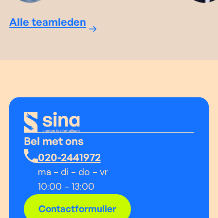
Alle teamleden
Bel met ons
020-2441972
ma - di - do - vr
10:00 - 13:00
Contactformulier