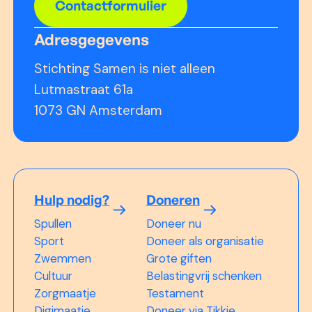
Contactformulier
Adresgegevens
Stichting Samen is niet alleen
Lutmastraat 61a
1073 GN Amsterdam
Hulp nodig?
Doneren
Spullen
Doneer nu
Sport
Doneer als organisatie
Zwemmen
Grote giften
Cultuur
Belastingvrij schenken
Zorgmaatje
Testament
Digimaatje
Doneer via Tikkie