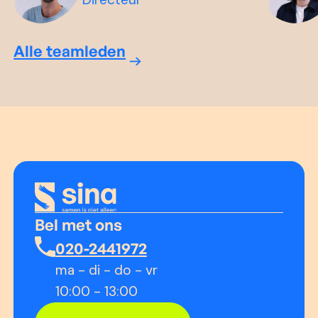
Alle teamleden
Bel met ons
020-2441972
ma - di - do - vr
10:00 - 13:00