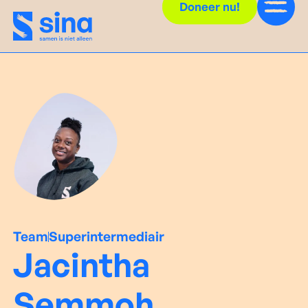
Doneer nu!
Team
Superintermediair
Jacintha
Semmoh