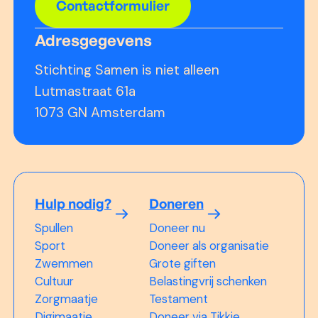
Contactformulier
Adresgegevens
Stichting Samen is niet alleen
Lutmastraat 61a
1073 GN Amsterdam
Hulp nodig?
Doneren
Spullen
Doneer nu
Sport
Doneer als organisatie
Zwemmen
Grote giften
Cultuur
Belastingvrij schenken
Zorgmaatje
Testament
Digimaatje
Doneer via Tikkie