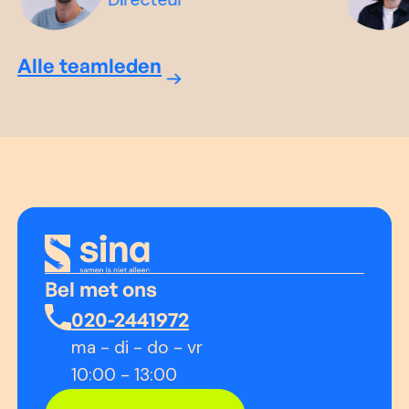
Alle teamleden
Bel met ons
020-2441972
ma - di - do - vr
10:00 - 13:00