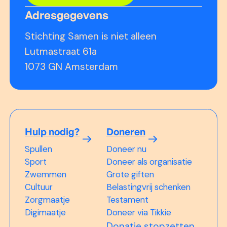
Adresgegevens
Stichting Samen is niet alleen
Lutmastraat 61a
1073 GN Amsterdam
Hulp nodig?
Doneren
Spullen
Doneer nu
Sport
Doneer als organisatie
Zwemmen
Grote giften
Cultuur
Belastingvrij schenken
Zorgmaatje
Testament
Digimaatje
Doneer via Tikkie
Donatie stopzetten