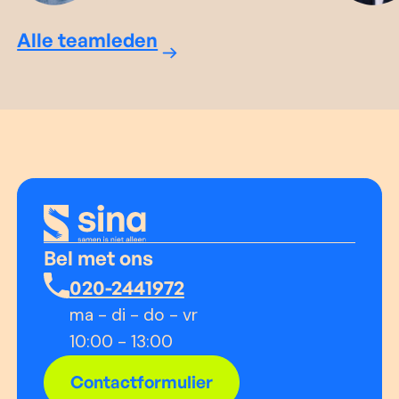
Alle teamleden
Bel met ons
020-2441972
ma - di - do - vr
10:00 - 13:00
Contactformulier