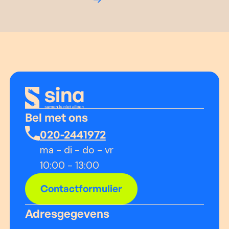
Bel met ons
020-2441972
ma - di - do - vr
10:00 - 13:00
Contactformulier
Adresgegevens