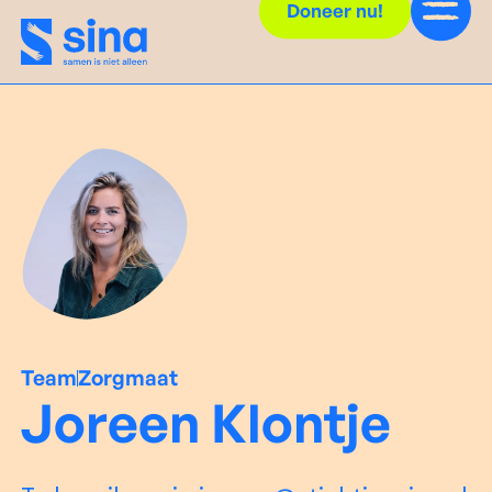
Doneer nu!
Team
Zorgmaat
Joreen Klontje